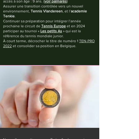
accès à son âge : 9 ans. (
voir palmarès
)
Assurer une transition contrôlée vers un nouvel
environnement,
Tennis Vlandereen
, et l’
academie
Tenkie
.
Continuer sa préparation pour intégrer l’année
prochaine le circuit de
Tennis Europe
et en 2024
participer au tournoi «
Les petits As
» qui est la
référence du tennis mondiale junior.
À court terme, décrocher le titre de numéro 1
TEN-PRO
2022
et consolider sa position en Belgique.