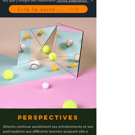
est que j’intègre dès septembre
Tennis Vlaanderen
… »
Lire la suite ...
Perspectives
Artemis continue assidûment ses entraînements et ses
participations aux différents tournois auxquels elle a