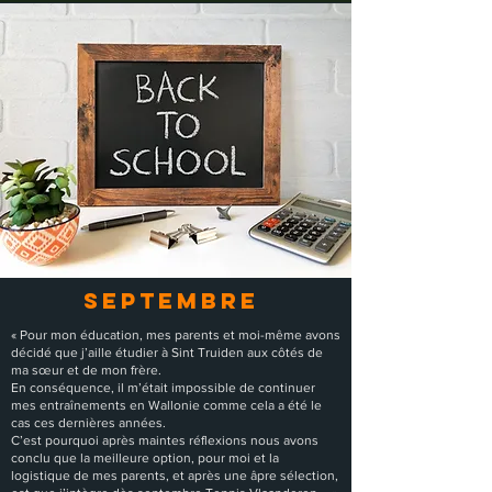
Septembre
« Pour mon éducation, mes parents et moi-même avons
décidé que j’aille étudier à Sint Truiden aux côtés de
ma sœur et de mon frère.
En conséquence, il m’était impossible de continuer
mes entraînements en Wallonie comme cela a été le
cas ces dernières années.
C’est pourquoi après maintes réflexions nous avons
conclu que la meilleure option, pour moi et la
logistique de mes parents, et après une âpre sélection,