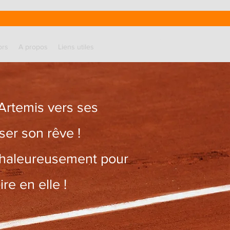
Entrer en contact
ors
A propos
Liens utiles
Artemis vers ses
iser son rêve !
chaleureusement pour
re en elle !