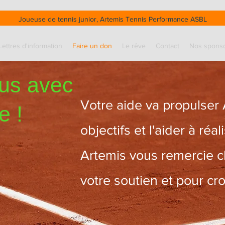
Joueuse de tennis junior, Artemis Tennis Performance ASBL
Lettres d'information
Faire un don
Le rêve
Contact
Nos spons
us avec
Votre aide va propulser 
e !
objectifs et l'aider à réal
Artemis vous remercie 
votre soutien et pour croi