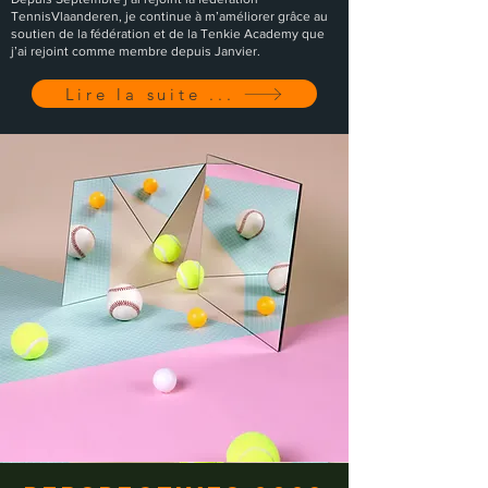
TennisVlaanderen, je continue à m’améliorer grâce au
soutien de la fédération et de la Tenkie Academy que
j’ai rejoint comme membre depuis Janvier.
Lire la suite ...