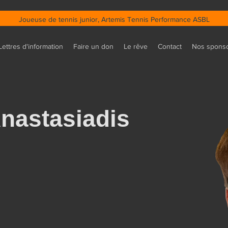
Joueuse de tennis junior, Artemis Tennis Performance ASBL
Lettres d'information
Faire un don
Le rêve
Contact
Nos spons
Anastasiadis