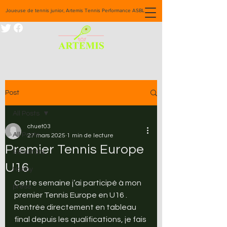
Joueuse de tennis junior, Artemis Tennis Performance ASBL
Post
All Posts
chuet03
All Posts
27 mars 2025
1 min de lecture
Premier Tennis Europe
Résultats
U16
Hobby
Cette semaine j’ai participé à mon 
press
premier Tennis Europe en U16 .
Rentrée directement en tableau 
final depuis les qualifications, je fais 