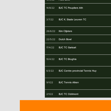
14/8/22
BJC TC Peupliers Ath
3/7/22
BJC K. Stade Leuven TC
26/6/22
Kim Clijsters
22/5/22
Dutch Bowl
17/4/22
BJC TC Garisart
10/4/22
BJC TC Brughia
6/3/22
BJC Centre provincial Tennis Huy
9/1/22
BJC Tennis Alken
2/1/22
BJC TC Odrimont