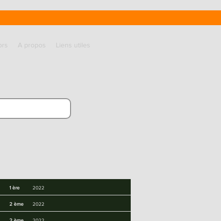
Entrer en contact
ors
A propos
Liens utiles
1 ère
2022
2 ème
2022
2 ème
2022