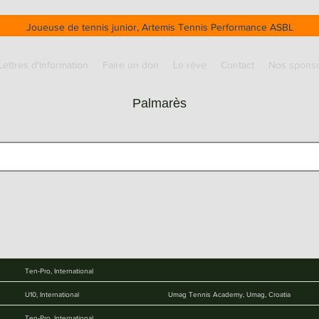
Joueuse de tennis junior, Artemis Tennis Performance ASBL
Lettres d'information
Faire un don
Le rêve
Contact
Nos spons
Palmarès
Ten-Pro, International
U10, International
Umag Tennis Academy, Umag, Croatia
Ten-Pro, International