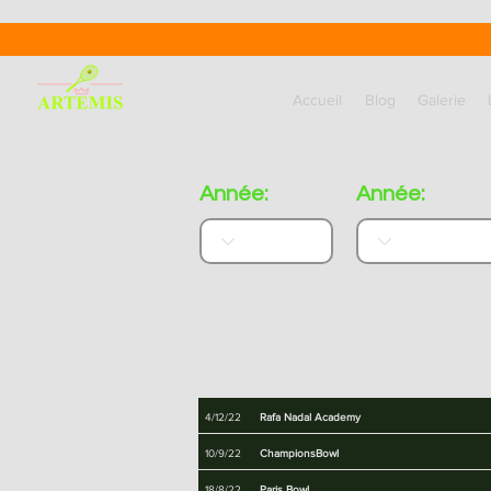
Accueil
Blog
Galerie
Année:
Année:
4/12/22
Rafa Nadal Academy
10/9/22
ChampionsBowl
18/8/22
Paris Bowl