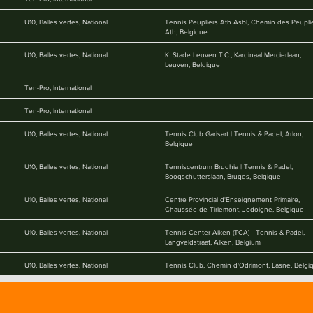
U10, Balles vertes, National
Tennis Peupliers Ath Asbl, Chemin des Peuplie
Ath, Belgique
U10, Balles vertes, National
K. Stade Leuven T.C., Kardinaal Mercierlaan,
Leuven, Belgique
Ten-Pro, International
Ten-Pro, International
U10, Balles vertes, National
Tennis Club Garisart | Tennis & Padel, Arlon,
Belgique
U10, Balles vertes, National
Tenniscentrum Brughia | Tennis & Padel,
Boogschutterslaan, Bruges, Belgique
U10, Balles vertes, National
Centre Provincial d'Enseignement Primaire,
Chaussée de Tirlemont, Jodoigne, Belgique
U10, Balles vertes, National
Tennis Center Alken (TCA) - Tennis & Padel,
Langveldstraat, Alken, Belgium
U10, Balles vertes, National
Tennis Club, Chemin d'Odrimont, Lasne, Belgi