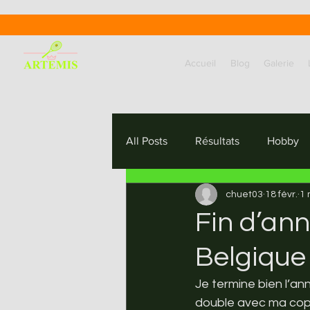
Accueil
Blog
Galerie
All Posts
Résultats
Hobby
chuet03
18 févr.
1 
Fin d’an
Belgique
Je termine bien l’a
double avec ma copi