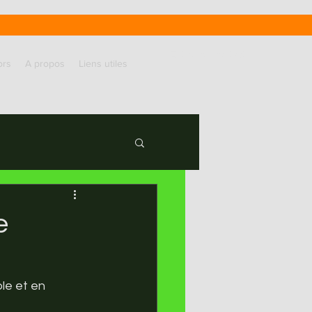
Entrer en contact
ors
A propos
Liens utiles
e
le et en 