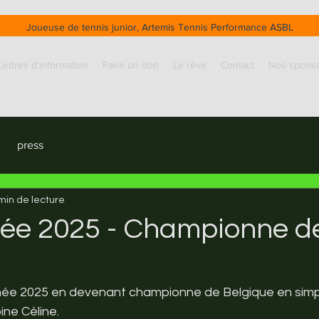
Joueuse de tennis junior, Artemis Tennis Performance ASBL
Lettres d'information
Faire un don
Le rêve
Contact
Nos spons
press
min de lecture
née 2025 - Championne d
nnée 2025 en devenant championne de Belgique en simp
ne Céline.