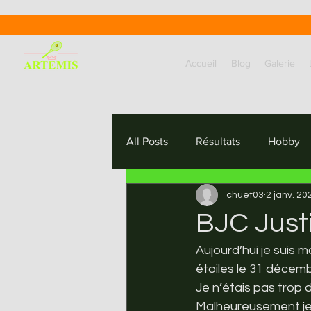
Accueil
Blog
Galerie
All Posts
Résultats
Hobby
chuet03
2 janv. 20
BJC Just
Aujourd’hui je suis m
étoiles le 31 décemb
Je n’étais pas trop d
Malheureusement je 