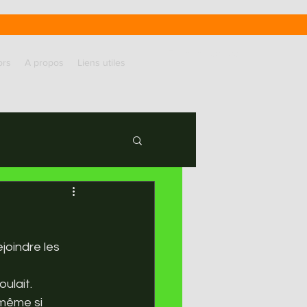
Entrer en contact
ors
A propos
Liens utiles
joindre les 
oulait.
même si 