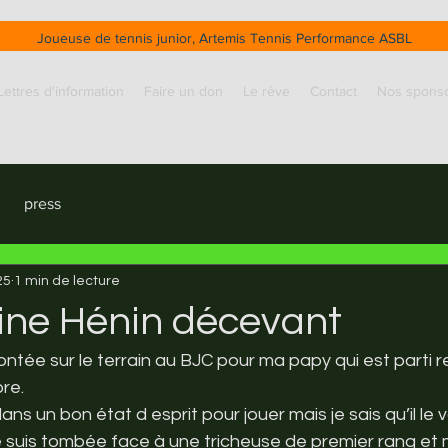
Joueuse de tennis junior, Artemis Tennis Performance ASBL
Lettres d'information
Faire un don
Le rêve
Contact
Nos spons
press
25
1 min de lecture
ine Hénin décevant
ontée sur le terrain au BJC pour ma papy qui est parti re
re. 
ans un bon état d esprit pour jouer mais je sais qu’il le v
suis tombée face à une tricheuse de premier rang et 